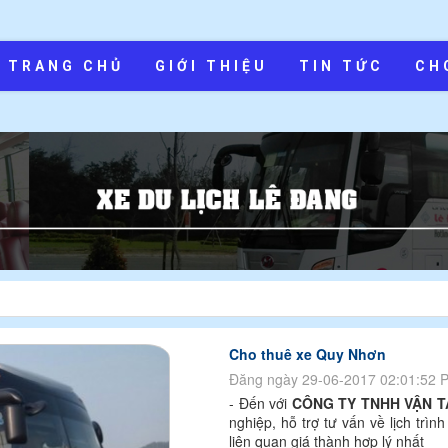
TRANG CHỦ
GIỚI THIỆU
TIN TỨC
CH
Cho thuê xe Quy Nhơn
Đăng ngày 29-06-2017 02:01:52 
- Đến với
CÔNG TY TNHH VẬN TẢ
nghiệp, hỗ trợ tư vấn về lịch trì
liên quan giá thành hợp lý nhất