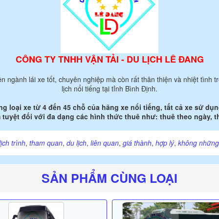
CÔNG TY TNHH VẬN TẢI - DU LỊCH LÊ ĐANG
n ngành lái xe tốt, chuyên nghiệp mà còn rất thân thiện và nhiệt tình
lịch nổi tiếng tại tỉnh Bình Định.
g loại xe từ 4 đến 45 chỗ của hãng xe nổi tiếng, tất cả xe sử d
tuyệt đối với đa dạng các hình thức thuê như: thuê theo ngày, th
lịch trình
,
tham quan
,
du lịch
,
liên quan
,
giá thành
,
hợp lý
,
không những
SẢN PHẨM CÙNG LOẠI