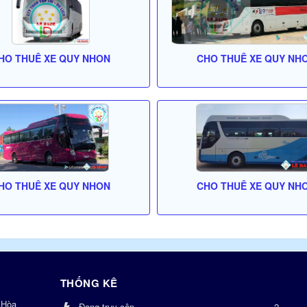
HO THUÊ XE QUY NHON
CHO THUÊ XE QUY NH
HO THUÊ XE QUY NHON
CHO THUÊ XE QUY NH
THỐNG KÊ
 Hòa
Đang truy cập
2