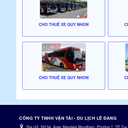
CHO THUÊ XE QUY NHON
C
CHO THUÊ XE QUY NHON
C
CÔNG TY TNHH VẬN TẢI - DU LỊCH LÊ ĐANG
Địa chỉ:
SH 54, Apec Mandala Wyndham, Phường 7, TP Tuy