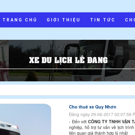
TRANG CHỦ
GIỚI THIỆU
TIN TỨC
CH
Cho thuê xe Quy Nhơn
Đăng ngày 29-06-2017 02:07:58 
- Đến với
CÔNG TY TNHH VẬN TẢ
nghiệp, hỗ trợ tư vấn về lịch trì
liên quan giá thành hợp lý nhất