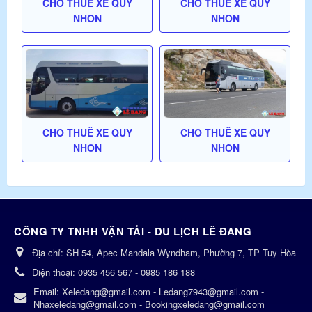
CHO THUÊ XE QUY
CHO THUÊ XE QUY
NHON
NHON
CHO THUÊ XE QUY
CHO THUÊ XE QUY
NHON
NHON
CÔNG TY TNHH VẬN TẢI - DU LỊCH LÊ ĐANG
Địa chỉ:
SH 54, Apec Mandala Wyndham, Phường 7, TP Tuy Hòa
Điện thoại:
0935 456 567 - 0985 186 188
Email:
Xeledang@gmail.com - Ledang7943@gmail.com -
Nhaxeledang@gmail.com - Bookingxeledang@gmail.com