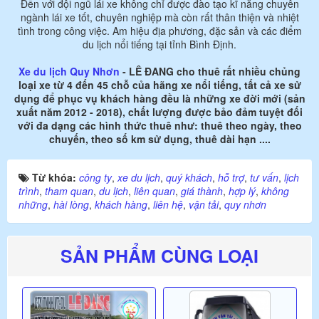
Đến với đội ngũ lái xe không chỉ được đào tạo kĩ năng chuyên
ngành lái xe tốt, chuyên nghiệp mà còn rất thân thiện và nhiệt
tình trong công việc. Am hiệu địa phương, đặc sản và các điểm
du lịch nổi tiếng tại tỉnh Bình Định.
Xe du lịch Quy Nhơn
- LÊ ĐANG cho thuê rất nhiều chủng
loại xe từ 4 đến 45 chỗ của hãng xe nổi tiếng, tất cả xe sử
dụng để phục vụ khách hàng đều là những xe đời mới (sản
xuất năm 2012 - 2018), chất lượng được bảo đảm tuyệt đối
với đa dạng các hình thức thuê như: thuê theo ngày, theo
chuyến, theo số km sử dụng, thuê dài hạn ....
Từ khóa:
công ty
,
xe du lịch
,
quý khách
,
hỗ trợ
,
tư vấn
,
lịch
trình
,
tham quan
,
du lịch
,
liên quan
,
giá thành
,
hợp lý
,
không
những
,
hài lòng
,
khách hàng
,
liên hệ
,
vận tải
,
quy nhơn
SẢN PHẨM CÙNG LOẠI