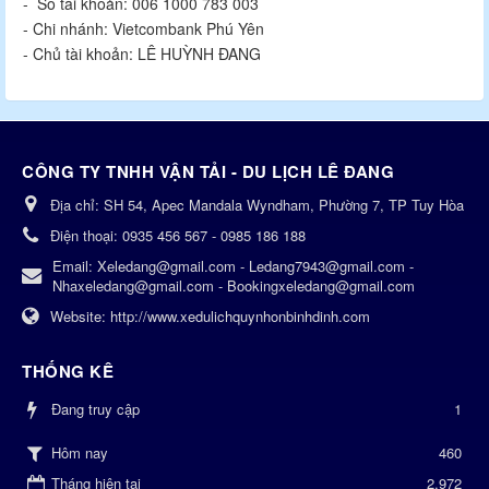
- Số tài khoản: 006 1000 783 003
- Chi nhánh: Vietcombank Phú Yên
- Chủ tài khoản: LÊ HUỲNH ĐANG
CÔNG TY TNHH VẬN TẢI - DU LỊCH LÊ ĐANG
Địa chỉ:
SH 54, Apec Mandala Wyndham, Phường 7, TP Tuy Hòa
Điện thoại:
0935 456 567 - 0985 186 188
Email:
Xeledang@gmail.com - Ledang7943@gmail.com -
Nhaxeledang@gmail.com - Bookingxeledang@gmail.com
Website:
http://www.xedulichquynhonbinhdinh.com
THỐNG KÊ
Đang truy cập
1
460
Hôm nay
Tháng hiện tại
2,972