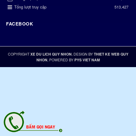
Tổng lượt truy cập
513,427
FACEBOOK
COPYRIGHT
XE DU LICH QUY NHON
, DESIGN BY
THIET KE WEB QUY
NHON
, POWERED BY
PYS VIET NAM